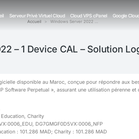
il
Serveur Privé Virtuel Cloud
Cloud VPS cPanel
Google Clou
Accueil
Windows Server 2022 …
2 – 1 Device CAL – Solution Log
icielle disponible au Maroc, conçue pour répondre aux beso
P Software Perpetual », assurant une utilisation pérenne et
L
Education, Charity
5VX:0006_EDU, DG7GMGF0D5VX:0006_NFP
ucation : 101.286 MAD; Charity : 101.286 MAD