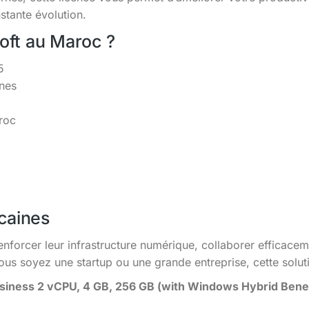
tante évolution.
soft au Maroc ?
5
ines
roc
caines
enforcer leur infrastructure numérique, collaborer efficacem
s soyez une startup ou une grande entreprise, cette solutio
iness 2 vCPU, 4 GB, 256 GB (with Windows Hybrid Benef