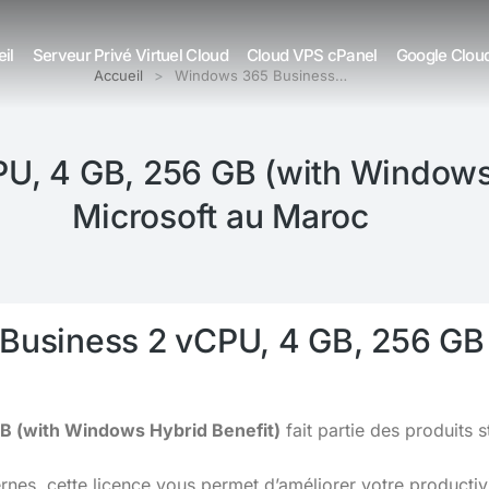
il
Serveur Privé Virtuel Cloud
Cloud VPS cPanel
Google Clou
Accueil
Windows 365 Business…
, 4 GB, 256 GB (with Windows 
Microsoft au Maroc
Business 2 vCPU, 4 GB, 256 GB
B (with Windows Hybrid Benefit)
fait partie des produits
s, cette licence vous permet d’améliorer votre productivit