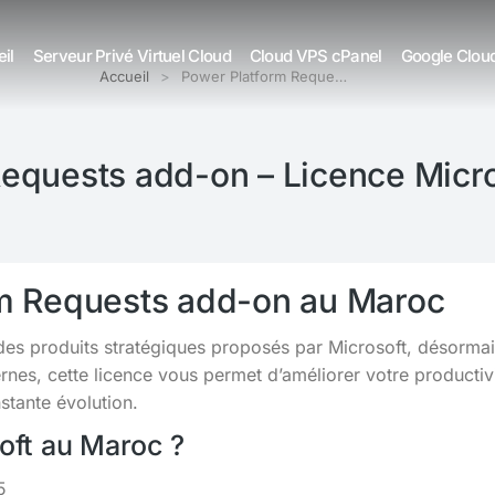
il
Serveur Privé Virtuel Cloud
Cloud VPS cPanel
Google Clou
Accueil
Power Platform Reque…
equests add-on – Licence Micr
rm Requests add-on au Maroc
 des produits stratégiques proposés par Microsoft, désorma
s, cette licence vous permet d’améliorer votre productivit
tante évolution.
soft au Maroc ?
5