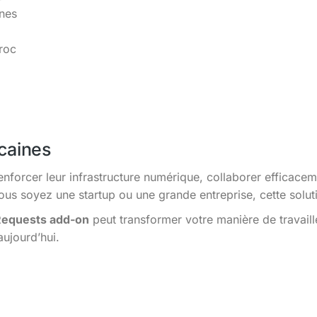
ines
roc
caines
enforcer leur infrastructure numérique, collaborer efficacem
s soyez une startup ou une grande entreprise, cette solutio
Requests add-on
peut transformer votre manière de travail
aujourd’hui.