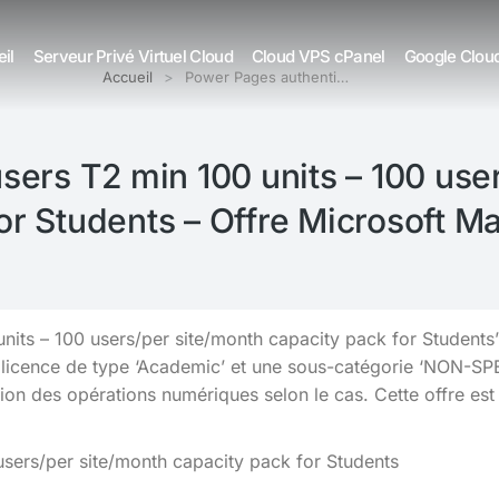
il
Serveur Privé Virtuel Cloud
Cloud VPS cPanel
Google Clou
Accueil
Power Pages authenti…
ers T2 min 100 units – 100 use
or Students – Offre Microsoft M
its – 100 users/per site/month capacity pack for Students’ 
 licence de type ‘Academic’ et une sous-catégorie ‘NON-SPE
stion des opérations numériques selon le cas. Cette offre est 
users/per site/month capacity pack for Students