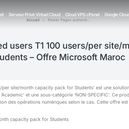
il
Serveur Privé Virtuel Cloud
Cloud VPS cPanel
Google Clou
Accueil
Power Pages authenti…
d users T1 100 users/per site/m
udents – Offre Microsoft Maroc
/per site/month capacity pack for Students’ est une solutio
pe ‘Academic’ et une sous-catégorie ‘NON-SPECIFIC’. Ce pr
stion des opérations numériques selon le cas. Cette offre est 
onth capacity pack for Students