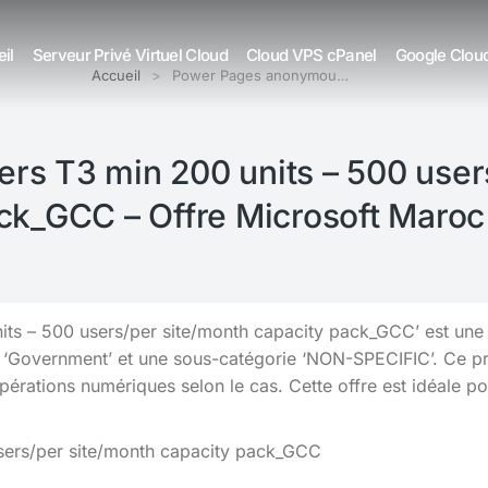
il
Serveur Privé Virtuel Cloud
Cloud VPS cPanel
Google Clou
Accueil
Power Pages anonymou…
s T3 min 200 units – 500 users
ck_GCC – Offre Microsoft Maroc
s – 500 users/per site/month capacity pack_GCC’ est une s
e ‘Government’ et une sous-catégorie ‘NON-SPECIFIC’. Ce pr
opérations numériques selon le cas. Cette offre est idéale pou
sers/per site/month capacity pack_GCC