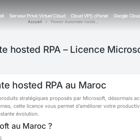
il
Serveur Privé Virtuel Cloud
Cloud VPS cPanel
Google Clou
Accueil
Power Automate hoste…
e hosted RPA – Licence Microso
te hosted RPA au Maroc
 produits stratégiques proposés par Microsoft, désormais a
s, cette licence vous permet d’améliorer votre productivit
tante évolution.
soft au Maroc ?
5