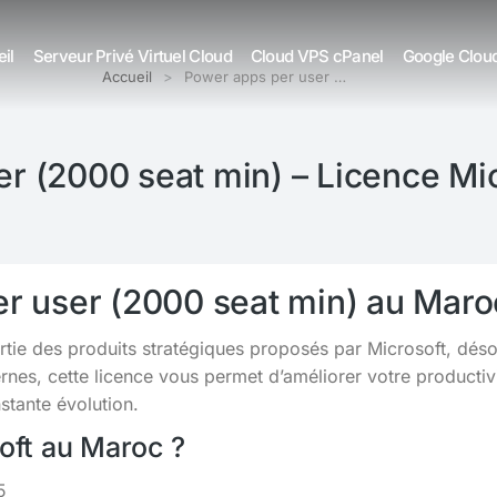
il
Serveur Privé Virtuel Cloud
Cloud VPS cPanel
Google Clou
Accueil
Power apps per user …
r (2000 seat min) – Licence Mi
r user (2000 seat min) au Maro
artie des produits stratégiques proposés par Microsoft, dés
s, cette licence vous permet d’améliorer votre productivit
tante évolution.
soft au Maroc ?
5