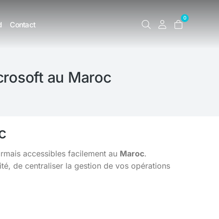
0
d
Contact
crosoft au Maroc
c
ormais accessibles facilement au
Maroc
.
é, de centraliser la gestion de vos opérations