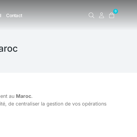
0
d
Contact
aroc
ment au
Maroc
.
é, de centraliser la gestion de vos opérations