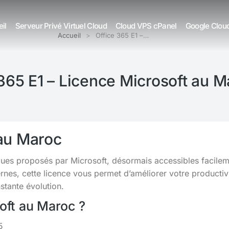
il
Serveur Privé Virtuel Cloud
Cloud VPS cPanel
Google Clou
Accueil
Office 365 E1 –…
365 E1 – Licence Microsoft au M
 au Maroc
giques proposés par Microsoft, désormais accessibles facile
s, cette licence vous permet d’améliorer votre productivit
tante évolution.
soft au Maroc ?
5