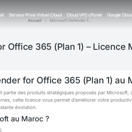
il
Serveur Privé Virtuel Cloud
Cloud VPS cPanel
Google Clou
Accueil
Microsoft Defender f…
r Office 365 (Plan 1) – Licence
nder for Office 365 (Plan 1) au
it partie des produits stratégiques proposés par Microsoft,
s, cette licence vous permet d’améliorer votre productivit
tante évolution.
soft au Maroc ?
5