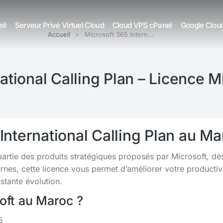
il
Serveur Privé Virtuel Cloud
Cloud VPS cPanel
Google Clou
Accueil
Microsoft 365 Intern…
ational Calling Plan – Licence 
International Calling Plan au Ma
partie des produits stratégiques proposés par Microsoft, d
s, cette licence vous permet d’améliorer votre productivit
tante évolution.
soft au Maroc ?
5