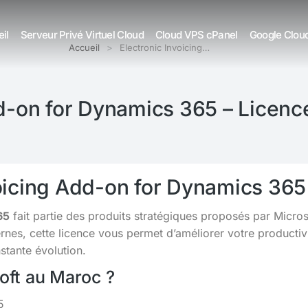
il
Serveur Privé Virtuel Cloud
Cloud VPS cPanel
Google Clou
Accueil
Electronic Invoicing…
dd-on for Dynamics 365 – Licenc
voicing Add-on for Dynamics 36
65
fait partie des produits stratégiques proposés par Micro
s, cette licence vous permet d’améliorer votre productivit
tante évolution.
soft au Maroc ?
5