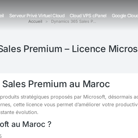
il
Serveur Privé Virtuel Cloud
Cloud VPS cPanel
Google Clou
Accueil
Dynamics 365 Sales P…
ales Premium – Licence Micros
 Sales Premium au Maroc
s produits stratégiques proposés par Microsoft, désormais a
s, cette licence vous permet d’améliorer votre productivit
tante évolution.
soft au Maroc ?
5