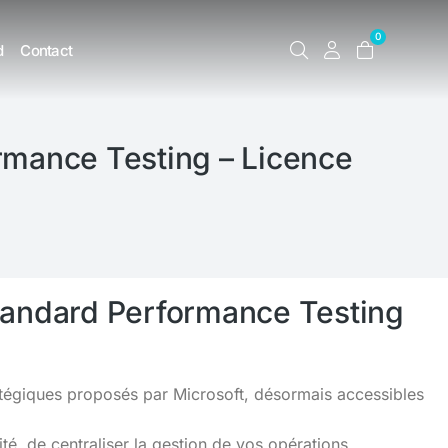
0
d
Contact
rmance Testing – Licence
tandard Performance Testing
ratégiques proposés par Microsoft, désormais accessibles
é, de centraliser la gestion de vos opérations