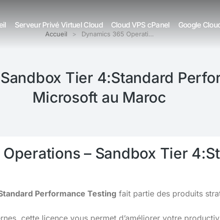
il
Serveur Privé Virtuel Cloud
Cloud VPS cPanel
Google Clou
Accueil
Dynamics 365 Operati…
Sandbox Tier 4:Standard Perfo
Microsoft au Maroc
 Operations – Sandbox Tier 4:S
:Standard Performance Testing
fait partie des produits st
s, cette licence vous permet d’améliorer votre productivit