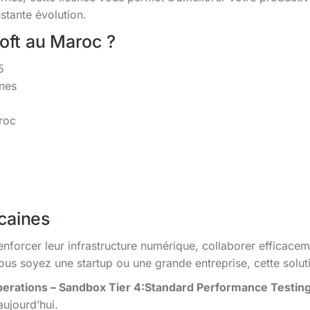
tante évolution.
soft au Maroc ?
5
ines
roc
caines
enforcer leur infrastructure numérique, collaborer efficacem
s soyez une startup ou une grande entreprise, cette solutio
erations – Sandbox Tier 4:Standard Performance Testin
aujourd’hui.