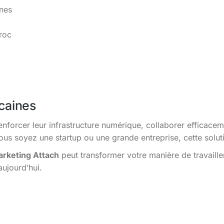
ines
roc
caines
enforcer leur infrastructure numérique, collaborer efficacem
s soyez une startup ou une grande entreprise, cette solutio
rketing Attach
peut transformer votre manière de travaill
aujourd’hui.