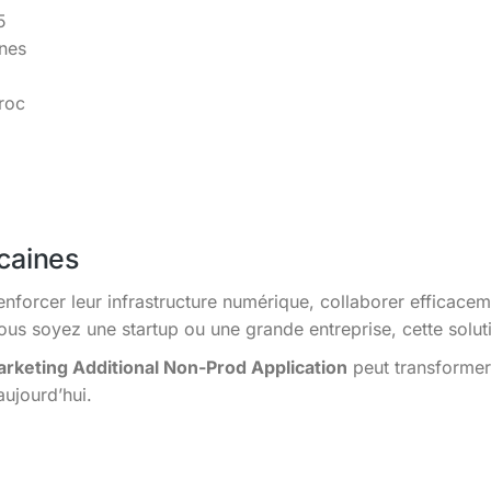
5
ines
roc
caines
enforcer leur infrastructure numérique, collaborer efficacem
s soyez une startup ou une grande entreprise, cette solutio
keting Additional Non-Prod Application
peut transformer 
aujourd’hui.