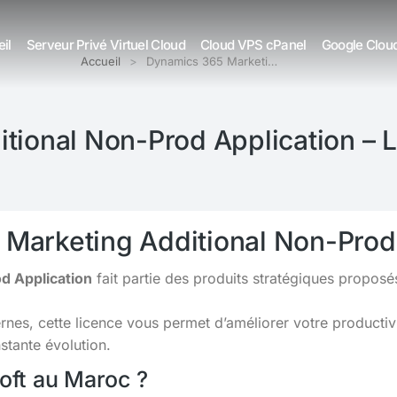
il
Serveur Privé Virtuel Cloud
Cloud VPS cPanel
Google Clou
Accueil
Dynamics 365 Marketi…
tional Non-Prod Application – 
 Marketing Additional Non-Prod
d Application
fait partie des produits stratégiques proposé
s, cette licence vous permet d’améliorer votre productivit
tante évolution.
soft au Maroc ?