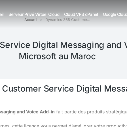
il
Serveur Privé Virtuel Cloud
Cloud VPS cPanel
Google Clou
Accueil
Dynamics 365 Custome…
ervice Digital Messaging and V
Microsoft au Maroc
 Customer Service Digital Mess
saging and Voice Add-in
fait partie des produits stratégi
s, cette licence vous permet d’améliorer votre productivit