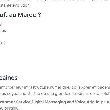
tante évolution.
soft au Maroc ?
5
ines
roc
caines
enforcer leur infrastructure numérique, collaborer efficacem
s soyez une startup ou une grande entreprise, cette solutio
stomer Service Digital Messaging and Voice Add-in
peut 
aujourd’hui.