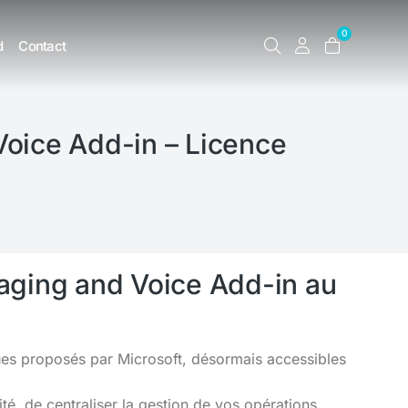
0
d
Contact
oice Add-in – Licence
aging and Voice Add-in au
ques proposés par Microsoft, désormais accessibles
é, de centraliser la gestion de vos opérations