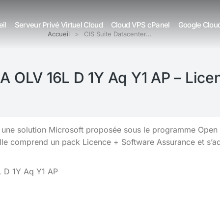
il
Serveur Privé Virtuel Cloud
Cloud VPS cPanel
Google Clou
Accueil
CIS Suite Datacenter…
SA OLV 16L D 1Y Aq Y1 AP – Lic
 une solution Microsoft proposée sous le programme Open V
Elle comprend un pack Licence + Software Assurance et s’
L D 1Y Aq Y1 AP