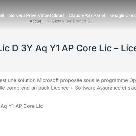
il
Serveur Privé Virtuel Cloud
Cloud VPS cPanel
Google Clou
Accueil
Biztalk Svr Branch S…
Lic D 3Y Aq Y1 AP Core Lic – L
est une solution Microsoft proposée sous le programme Ope
Elle comprend un pack Licence + Software Assurance et s’
 Aq Y1 AP Core Lic