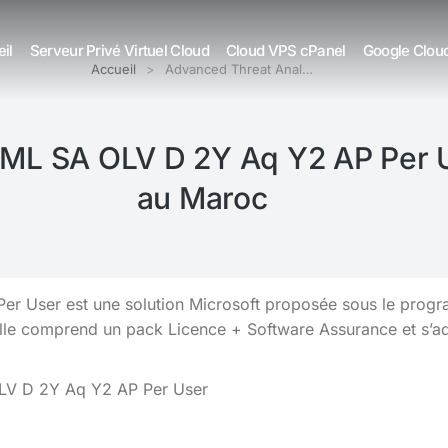
il
Serveur Privé Virtuel Cloud
Cloud VPS cPanel
Google Clou
Accueil
Advanced Threat Anal…
CML SA OLV D 2Y Aq Y2 AP Per U
au Maroc
 User est une solution Microsoft proposée sous le progr
Elle comprend un pack Licence + Software Assurance et s’
OLV D 2Y Aq Y2 AP Per User