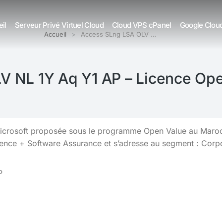
il
Serveur Privé Virtuel Cloud
Cloud VPS cPanel
Google Clou
Accueil
Access SLng LSA OLV …
V NL 1Y Aq Y1 AP – Licence Op
crosoft proposée sous le programme Open Value au Maroc, 
ence + Software Assurance et s’adresse au segment : Corp
P